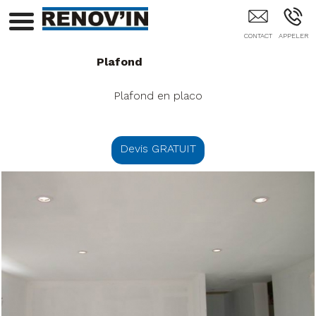
RENOV'IN Baneins Lyon Bourg-En-Bresse
Belleville Sur Saone Villefranche Sur Saone 69 01
Plafond
Plafond en placo
Devis GRATUIT