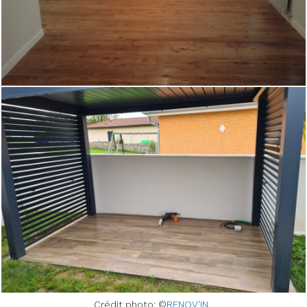
Crédit photo: ©
RENOV'IN
.